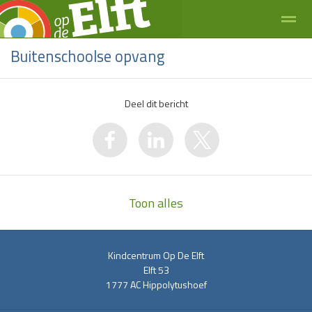
Buitenschoolse opvang
Deel dit bericht
Zoeken
Bellen
E-mail
Toon alles
Kindcentrum Op De Elft
Elft 53
1777 AC
Hippolytushoef