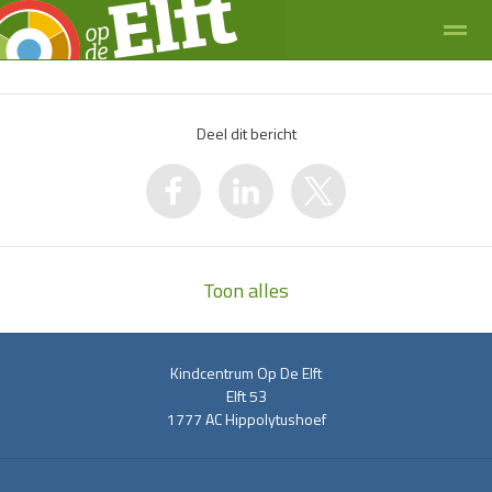
Deel dit bericht
Zoeken
Bellen
E-mail
Toon alles
Kindcentrum Op De Elft
Elft 53
1777 AC
Hippolytushoef